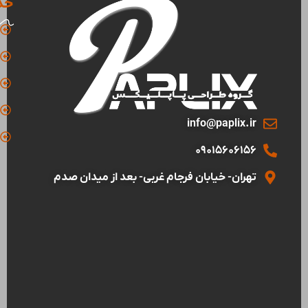
خد
info@paplix.ir
09015606156
تهران- خیابان فرجام غربی- بعد از میدان صدم