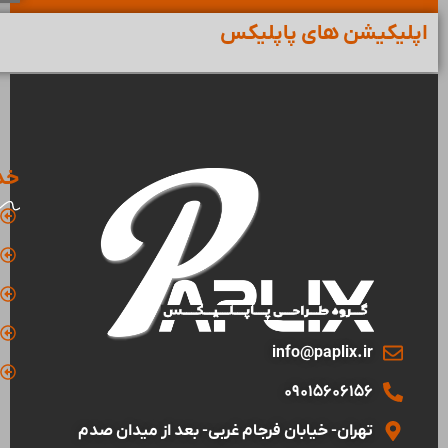
اپلیکیشن های پاپلیکس
خد
info@paplix.ir
09015606156
تهران- خیابان فرجام غربی- بعد از میدان صدم